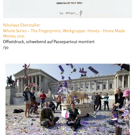
Nikolaus Eberstaller
Whole Series – The Fingerprints. Werkgruppe: Honey – Home Made
Money, 2011
Offsetdruck, schwebend auf Passepartout montiert
/50