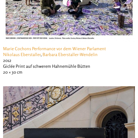
Marie Cochons Performance vor dem Wiener Parlament
Nikolaus Eberstaller
,
Barbara Eberstaller-Wendelin
2012
Giclée Print auf schwerem Hahnemühle Bütten
20 × 30 cm