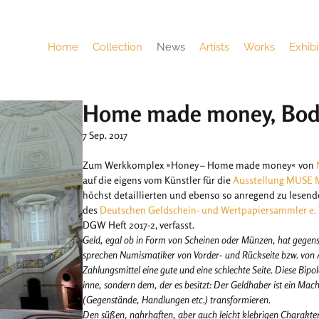
Home
Collection
News
Artists
Works
Exhibi
Home made money, Bode
7 Sep. 2017
Zum Werkkomplex »Honey – Home made money« von
auf die eigens vom Künstler für die
Ausstellung MUS
höchst detaillierten und ebenso so anregend zu lesende
des
Deutschen Geldschein- und Wertpapiersammler e. 
DGW Heft 2017-2, verfasst.
Geld, egal ob in Form von Scheinen oder Münzen, hat gegens
sprechen Numismatiker von Vorder- und Rückseite bzw. von A
Zahlungsmittel eine gute und eine schlechte Seite. Diese Bi
inne, sondern dem, der es besitzt: Der Geldhaber ist ein Mac
(Gegenstände, Handlungen etc.) transformieren.
Den süßen, nahrhaften, aber auch leicht klebrigen Charakter 