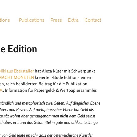
tions
Publications
Press
Extra
Contact
 Edition
Niklaus Eberstaller
hat Alexa Küter mit Schwerpunkt
E MACHT MONETEN
kreierte »Bode Edition« einen
n, reich bebilderten Beitrag für die Publikation
V.
, Information für Papiergeld- & Wertpapiersammler,
tändlich und metaphorisch zwei Seiten. Auf dinglicher Ebene
vers und Revers. Auf metaphorischer Ebene hat Geld als
polarität wohnt aber genaugenommen nicht dem Geld selbst
hthaber, er kann das Geldmittel in gute und schlechte Dinge
von Geld legte im Jahr 2011 der österreichische Künstler