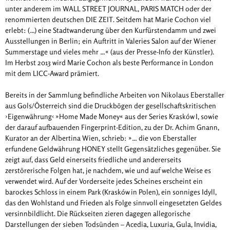
unter anderem im WALL STREET JOURNAL, PARIS MATCH oder der
renommierten deutschen DIE ZEIT. Seitdem hat Marie Cochon viel
erlebt: (…) eine Stadtwanderung über den Kurfürstendamm und zwei
Ausstellungen in Berlin; ein Auftritt in Valeries Salon auf der Wiener
Summerstage und vieles mehr …« (aus der Presse-Info der Künstler).
Im Herbst 2013 wird Marie Cochon als beste Performance in London
mit dem LICC-Award prämiert.
Bereits in der Sammlung befindliche Arbeiten von Nikolaus Eberstaller
aus Gols/Österreich sind die Druckbögen der gesellschaftskritischen
›Eigenwährung‹ »Home Made Money« aus der Series Krasków I, sowie
der darauf aufbauenden Fingerprint-Edition, zu der Dr. Achim Gnann,
Kurator an der Albertina Wien, schrieb: »… die von Eberstaller
erfundene Geldwährung HONEY stellt Gegensätzliches gegenüber. Sie
zeigt auf, dass Geld einerseits friedliche und andererseits
zerstörerische Folgen hat, je nachdem, wie und auf welche Weise es
verwendet wird. Auf der Vorderseite jedes Scheines erscheint ein
barockes Schloss in einem Park (Krasków in Polen), ein sonniges Idyll,
das den Wohlstand und Frieden als Folge sinnvoll eingesetzten Geldes
versinnbildlicht. Die Rückseiten zieren dagegen allegorische
Darstellungen der sieben Todsünden – Acedia, Luxuria, Gula, Invidia,