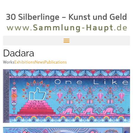
Dadara
Works
Exhibitions
News
Publications