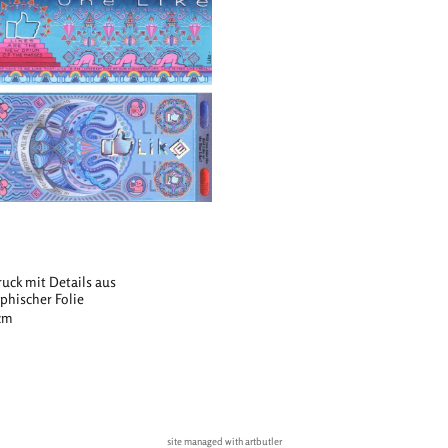
ruck mit Details aus
phischer Folie
 cm
site managed with artbutler