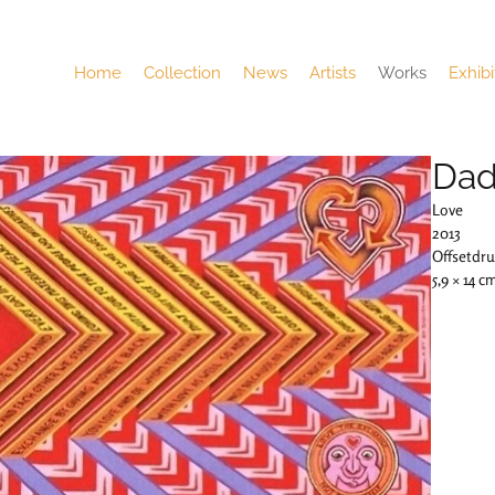
Home
Collection
News
Artists
Works
Exhibi
Dad
Love
2013
Offsetdru
5,9 × 14 c