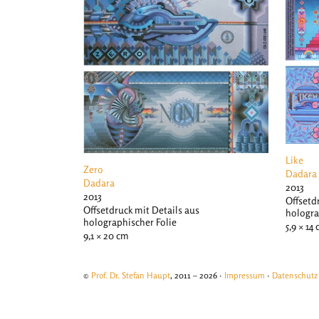
Like
Zero
Dadara
Dadara
2013
2013
Offsetd
Offsetdruck mit Details aus
hologra
holographischer Folie
5,9 × 14
9,1 × 20 cm
©
Prof. Dr. Stefan Haupt
, 2011 – 2026 ·
Impressum
·
Datenschutz