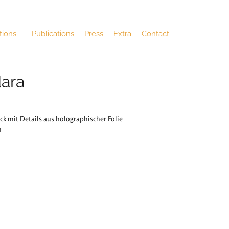
tions
Publications
Press
Extra
Contact
ara
ck mit Details aus holographischer Folie
m