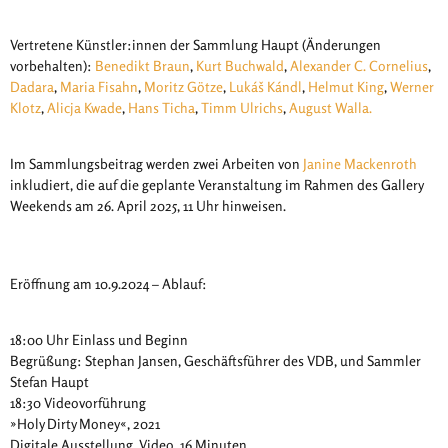
Vertretene Künstler:innen der Sammlung Haupt (Änderungen
vorbehalten):
Benedikt Braun
,
Kurt Buchwald
,
Alexander C. Cornelius
,
Dadara
,
Maria Fisahn
,
Moritz Götze
,
Lukáš Kándl
,
Helmut King
,
Werner
Klotz
,
Alicja Kwade
,
Hans Ticha
,
Timm Ulrichs
,
August Walla.
Im Sammlungsbeitrag werden zwei Arbeiten von
Janine Mackenroth
inkludiert, die auf die geplante Veranstaltung im Rahmen des Gallery
Weekends am 26. April 2025, 11 Uhr hinweisen.
Eröffnung am 10.9.2024 – Ablauf:
18:00 Uhr Einlass und Beginn
Begrüßung: Stephan Jansen, Geschäftsführer des VDB, und Sammler
Stefan Haupt
18:30 Videovorführung
»Holy Dirty Money«, 2021
Digitale Ausstellung, Video, 16 Minuten