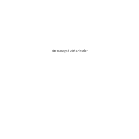
site managed with artbutler