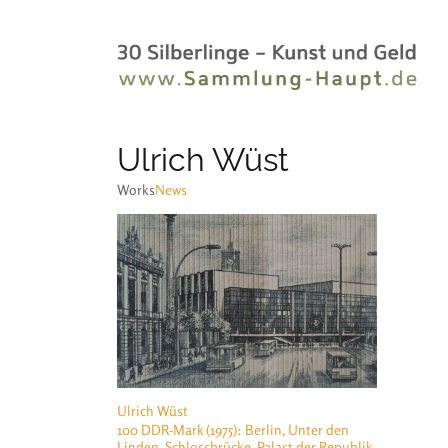
Ulrich Wüst
Works
News
Ulrich Wüst
100 DDR-Mark (1975): Berlin, Unter den
Linden, Schlossbrücke, Palast der Republik,