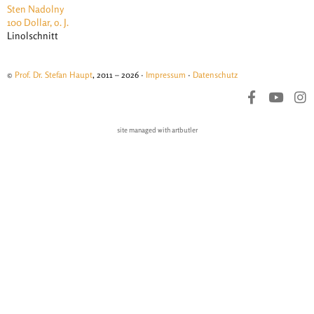
Sten Nadolny
100 Dollar, o. J.
Linolschnitt
©
Prof. Dr. Stefan Haupt
, 2011 – 2026 ·
Impressum
·
Datenschutz
site managed with artbutler