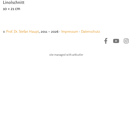
Linolschnitt
10 × 21 cm
©
Prof. Dr. Stefan Haupt
, 2011 – 2026 ·
Impressum
·
Datenschutz
site managed with artbutler