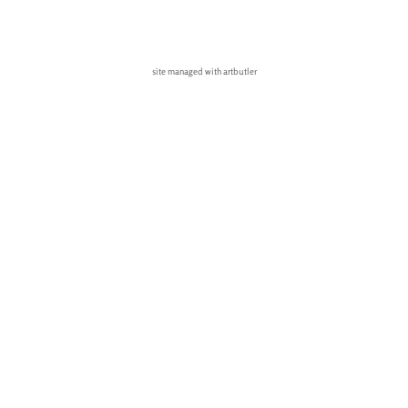
site managed with artbutler