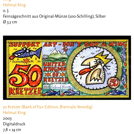
Helmut King
o. J.
Feinsägeschnitt aus Original-Münze (100-Schilling), Silber
Ø 3,5 cm
50 Kretzer (Bank of Fun Edition, Biennale Venedig)
Helmut King
2003
Digitaldruck
7,8 × 14 cm