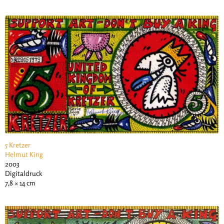
5 Kretzer
Helmut King
2003
Digitaldruck
7,8 × 14 cm