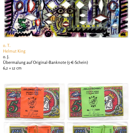
o. T.
Helmut King
o. J.
Übermalung auf Original-Banknote (5-€-Schein)
6,2 × 12 cm