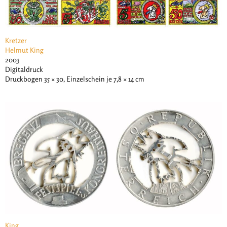
Kretzer
Helmut King
2003
Digitaldruck
Druckbogen 35 × 30, Einzelschein je 7,8 × 14 cm
King