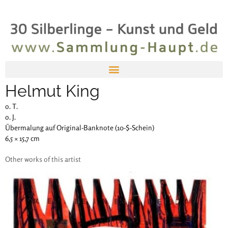
Helmut King
o. T.
o. J.
Übermalung auf Original-Banknote (10-$-Schein)
6,5 × 15,7 cm
Other works of this artist