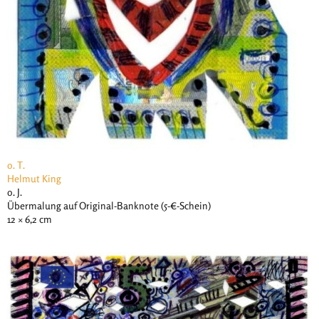
o. T.
Helmut King
o. J.
Übermalung auf Original-Banknote (5-€-Schein)
12 × 6,2 cm