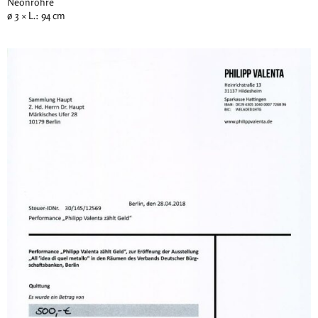
Neonröhre
ø 3 × L.: 94 cm