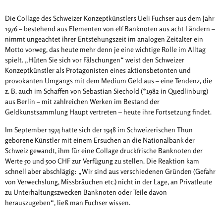
Die Collage des Schweizer Konzeptkünstlers Ueli Fuchser aus dem Jahr
1976 – bestehend aus Elementen von elf Banknoten aus acht Ländern –
nimmt ungeachtet ihrer Entstehungszeit im analogen Zeitalter ein
Motto vorweg, das heute mehr denn je eine wichtige Rolle im Alltag
spielt. „Hüten Sie sich vor Fälschungen“ weist den Schweizer
Konzeptkünstler als Protagonisten eines aktionsbetonten und
provokanten Umgangs mit dem Medium Geld aus – eine Tendenz, die
z. B. auch im Schaffen von Sebastian Siechold (*1982 in Quedlinburg)
aus Berlin – mit zahlreichen Werken im Bestand der
Geldkunstsammlung Haupt vertreten – heute ihre Fortsetzung findet.
Im September 1974 hatte sich der 1948 im Schweizerischen Thun
geborene Künstler mit einem Ersuchen an die Nationalbank der
Schweiz gewandt, ihm für eine Collage druckfrische Banknoten der
Werte 50 und 500 CHF zur Verfügung zu stellen. Die Reaktion kam
schnell aber abschlägig: „Wir sind aus verschiedenen Gründen (Gefahr
von Verwechslung, Missbräuchen etc.) nicht in der Lage, an Privatleute
zu Unterhaltungszwecken Banknoten oder Teile davon
herauszugeben“, ließ man Fuchser wissen.