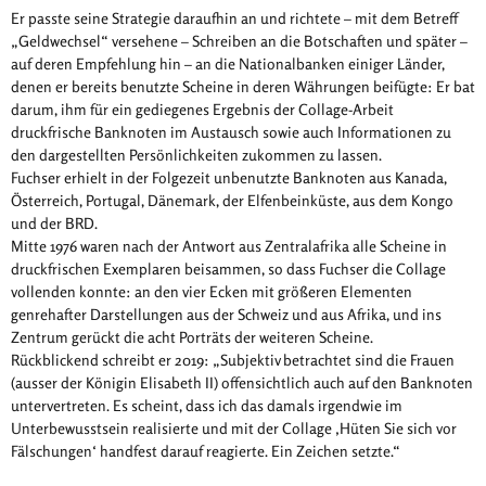
Er passte seine Strategie daraufhin an und richtete – mit dem Betreff
„Geldwechsel“ versehene – Schreiben an die Botschaften und später –
auf deren Empfehlung hin – an die Nationalbanken einiger Länder,
denen er bereits benutzte Scheine in deren Währungen beifügte: Er bat
darum, ihm für ein gediegenes Ergebnis der Collage-Arbeit
druckfrische Banknoten im Austausch sowie auch Informationen zu
den dargestellten Persönlichkeiten zukommen zu lassen.
Fuchser erhielt in der Folgezeit unbenutzte Banknoten aus Kanada,
Österreich, Portugal, Dänemark, der Elfenbeinküste, aus dem Kongo
und der BRD.
Mitte 1976 waren nach der Antwort aus Zentralafrika alle Scheine in
druckfrischen Exemplaren beisammen, so dass Fuchser die Collage
vollenden konnte: an den vier Ecken mit größeren Elementen
genrehafter Darstellungen aus der Schweiz und aus Afrika, und ins
Zentrum gerückt die acht Porträts der weiteren Scheine.
Rückblickend schreibt er 2019: „Subjektiv betrachtet sind die Frauen
(ausser der Königin Elisabeth II) offensichtlich auch auf den Banknoten
untervertreten. Es scheint, dass ich das damals irgendwie im
Unterbewusstsein realisierte und mit der Collage ‚Hüten Sie sich vor
Fälschungen‘ handfest darauf reagierte. Ein Zeichen setzte.“