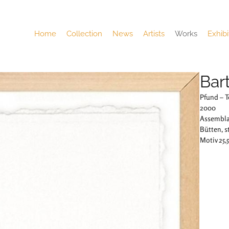
Home
Collection
News
Artists
Works
Exhibi
Bar
Pfund – T
2000
Assembla
Bütten, 
Motiv 25,5