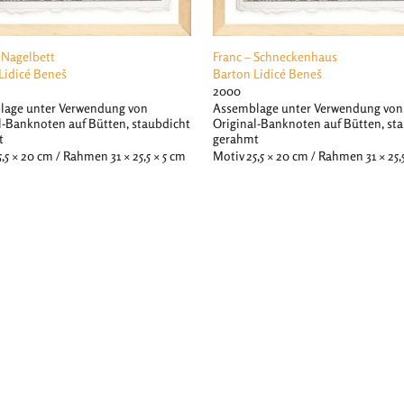
 Nagelbett
Franc – Schneckenhaus
Lidicé Beneš
Barton Lidicé Beneš
2000
lage unter Verwendung von
Assemblage unter Verwendung von
l-Banknoten auf Bütten, staubdicht
Original-Banknoten auf Bütten, st
t
gerahmt
,5 × 20 cm / Rahmen 31 × 25,5 × 5 cm
Motiv 25,5 × 20 cm / Rahmen 31 × 25,