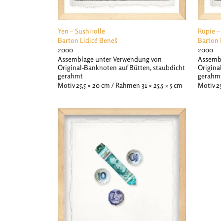
Yen – Sushirolle
Rupie –
Barton Lidicé Beneš
Barton 
2000
2000
Assemblage unter Verwendung von
Assemb
Original-Banknoten auf Bütten, staubdicht
Origina
gerahmt
gerahm
Motiv 25,5 × 20 cm / Rahmen 31 × 25,5 × 5 cm
Motiv 25