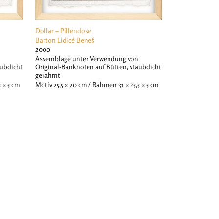
Dollar – Pillendose
Barton Lidicé Beneš
2000
Assemblage unter Verwendung von
Original-Banknoten auf Bütten, staubdicht
aubdicht
gerahmt
Motiv 25,5 × 20 cm / Rahmen 31 × 25,5 × 5 cm
5 × 5 cm