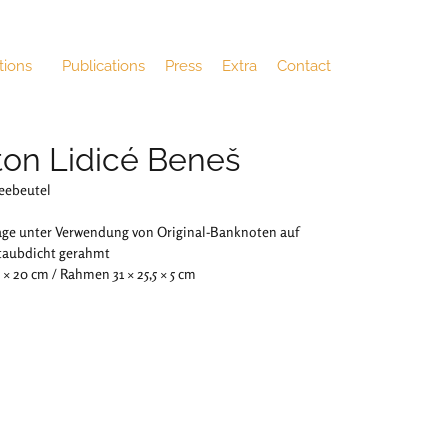
tions
Publications
Press
Extra
Contact
ton Lidicé Beneš
eebeutel
ge unter Verwendung von Original-Banknoten auf
staubdicht gerahmt
 × 20 cm / Rahmen 31 × 25,5 × 5 cm