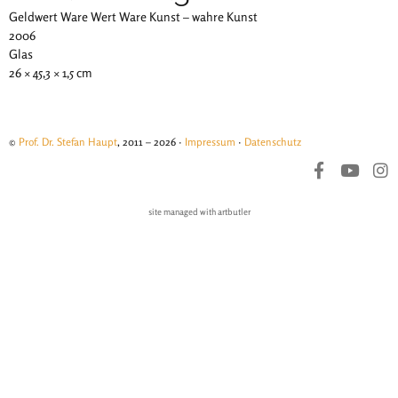
Geldwert Ware Wert Ware Kunst – wahre Kunst
2006
Glas
26 × 45,3 × 1,5 cm
©
Prof. Dr. Stefan Haupt
, 2011 – 2026 ·
Impressum
·
Datenschutz
site managed with artbutler