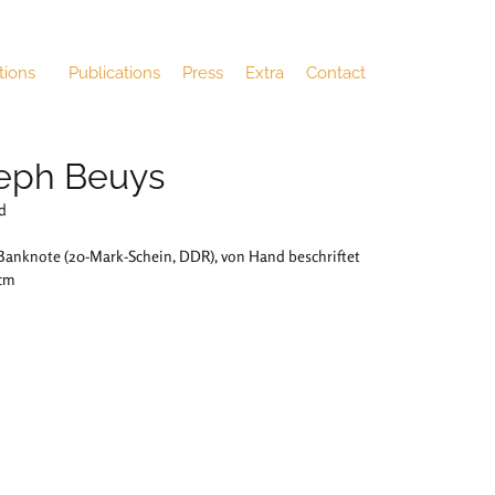
tions
Publications
Press
Extra
Contact
eph Beuys
d
Banknote (20-Mark-Schein, DDR), von Hand beschriftet
 cm