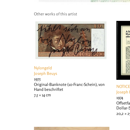
Other works of this artist
Nylongeld
Joseph Beuys
1975
Original-Banknote (10-Franc-Schein), von
NOTICE
Hand beschriftet
Joseph 
7,5 × 14 cm
1974
Offsetf
Dollar-
20,2 × 2