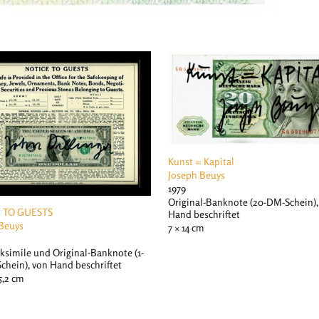
Kunst = Kapital
Joseph Beuys
1979
Original-Banknote (20-DM-Schein),
 TO GUESTS
Hand beschriftet
Beuys
7 × 14 cm
aksimile und Original-Banknote (1-
Schein), von Hand beschriftet
5,2 cm