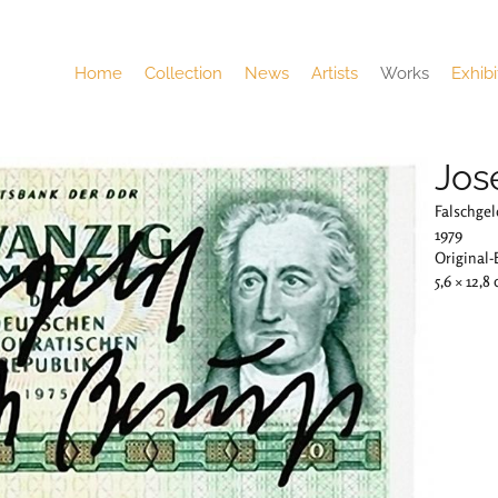
Home
Collection
News
Artists
Works
Exhibi
Jos
Falschgel
1979
Original-
5,6 × 12,8