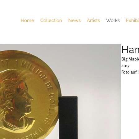
Home
Collection
News
Artists
Works
Exhibi
Han
Big Maple
2017
Foto auf 