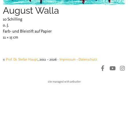
August Walla
10 Schilling
o. J.
Farb- und Bleistift auf Papier
11 × 15 cm
©
Prof. Dr. Stefan Haupt
, 2011 – 2026 ·
Impressum
·
Datenschutz
site managed with artbutler