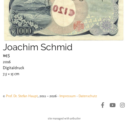
Joachim Schmid
¥€$
2016
Digitaldruck
7,5 × 15 cm
©
Prof. Dr. Stefan Haupt
, 2011 – 2026 ·
Impressum
·
Datenschutz
site managed with artbutler