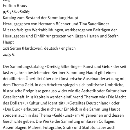
Edition Braus
978-3862280865
Katalog zum Bestand der Sammlung Haupt
Herausgegeben von Hermann Büchner und Tina Sauerländer
Mit 120 farbigen Werkabbildungen, werkbezogenen Beiträgen der
Herausgeber und Einführungstexten von Jürgen Harten und Stefan
Haupt
208 Seiten (Hardcover), deutsch / englisch
24,95 €
Der Sammlungskatalog »Dreißig Silberlinge – Kunst und Geld« der seit
fast 20 Jahren bestehenden Berliner Sammlung Haupt gibt einen
detaillierten Überblick über die künstlerische Auseinandersetzung mit
dem Thema Geld. In den Arbeiten spiegeln sich politische Umbrüche,
historische Ereignisse genauso wider wie die Ästhetik oder Kultur einer
Gesellschaft. In 15 Kapiteln werden einführend Themen wie »Die Macht
des Dollars«, »Kultur und Identität«, »Geteiltes Deutschland« oder
»Der Euro« erläutert, die nicht nur Einblick in die Sammlung Haupt
sondern auch in das Thema »Geldkunst« im Allgemeinen und dessen
Geschichte geben. Die Werke der Sammlung umfassen Collagen,
Assemblagen, Malerei, Fotografie, Grafik und Skulptur, aber auch