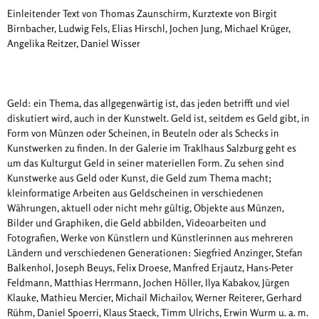
Einleitender Text von Thomas Zaunschirm, Kurztexte von Birgit
Birnbacher, Ludwig Fels, Elias Hirschl, Jochen Jung, Michael Krüger,
Angelika Reitzer, Daniel Wisser
Geld: ein Thema, das allgegenwärtig ist, das jeden betrifft und viel
diskutiert wird, auch in der Kunstwelt. Geld ist, seitdem es Geld gibt, in
Form von Münzen oder Scheinen, in Beuteln oder als Schecks in
Kunstwerken zu finden. In der Galerie im Traklhaus Salzburg geht es
um das Kulturgut Geld in seiner materiellen Form. Zu sehen sind
Kunstwerke aus Geld oder Kunst, die Geld zum Thema macht;
kleinformatige Arbeiten aus Geldscheinen in verschiedenen
Währungen, aktuell oder nicht mehr gültig, Objekte aus Münzen,
Bilder und Graphiken, die Geld abbilden, Videoarbeiten und
Fotografien, Werke von Künstlern und Künstlerinnen aus mehreren
Ländern und verschiedenen Generationen: Siegfried Anzinger, Stefan
Balkenhol, Joseph Beuys, Felix Droese, Manfred Erjautz, Hans-Peter
Feldmann, Matthias Herrmann, Jochen Höller, Ilya Kabakov, Jürgen
Klauke, Mathieu Mercier, Michail Michailov, Werner Reiterer, Gerhard
Rühm, Daniel Spoerri, Klaus Staeck, Timm Ulrichs, Erwin Wurm u. a. m.