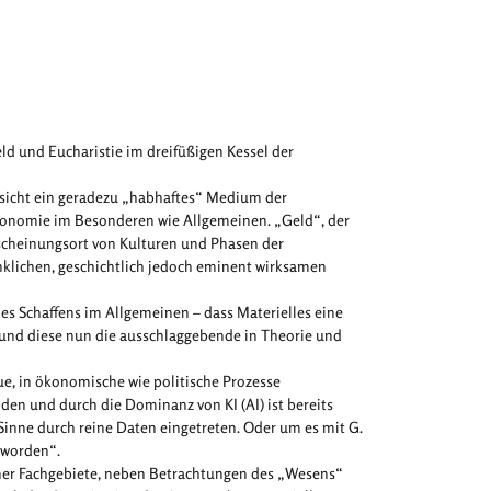
d und Eucharistie im dreifüßigen Kessel der
insicht ein geradezu „habhaftes“ Medium der
konomie im Besonderen wie Allgemeinen. „Geld“, der
rscheinungsort von Kulturen und Phasen der
nklichen, geschichtlich jedoch eminent wirksamen
s Schaffens im Allgemeinen – dass Materielles eine
 und diese nun die ausschlaggebende in Theorie und
ue, in ökonomische wie politische Prozesse
en und durch die Dominanz von KI (AI) ist bereits
inne durch reine Daten eingetreten. Oder um es mit G.
geworden“.
ener Fachgebiete, neben Betrachtungen des „Wesens“