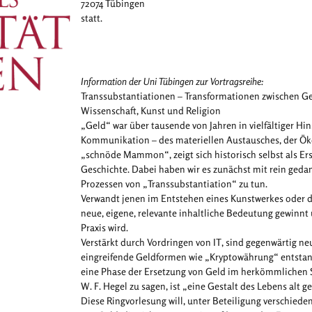
72074 Tübingen
statt.
Information der Uni Tübingen zur Vortragsreihe:
Transsubstantiationen – Transformationen zwischen Gel
Wissenschaft, Kunst und Religion
„Geld“ war über tausende von Jahren in vielfältiger H
Kommunikation – des materiellen Austausches, der Ö
„schnöde Mammon“, zeigt sich historisch selbst als E
Geschichte. Dabei haben wir es zunächst mit rein geda
Prozessen von „Transsubstantiation“ zu tun.
Verwandt jenen im Entstehen eines Kunstwerkes oder de
neue, eigene, relevante inhaltliche Bedeutung gewinnt
Praxis wird.
Verstärkt durch Vordringen von IT, sind gegenwärtig ne
eingreifende Geldformen wie „Kryptowährung“ entstand
eine Phase der Ersetzung von Geld im herkömmlichen S
W. F. Hegel zu sagen, ist „eine Gestalt des Lebens alt 
Diese Ringvorlesung will, unter Beteiligung verschied