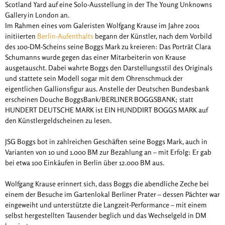
Scotland Yard auf eine Solo-Ausstellung in der The Young Unknowns
Gallery in London an.
Im Rahmen eines vom Galeristen Wolfgang Krause im Jahre 2001
initiierten
Berlin-Aufenthalts
begann der Künstler, nach dem Vorbild
des 100-DM-Scheins seine Boggs Mark zu kreieren: Das Porträt Clara
Schumanns wurde gegen das einer Mitarbeiterin von Krause
ausgetauscht. Dabei wahrte Boggs den Darstellungsstil des Originals
und stattete sein Modell sogar mit dem Ohrenschmuck der
eigentlichen Gallionsfigur aus. Anstelle der Deutschen Bundesbank
erscheinen Douche BoggsBank/BERLINER BOGGSBANK; statt
HUNDERT DEUTSCHE MARK ist EIN HUNDDIRT BOGGS MARK auf
den Künstlergeldscheinen zu lesen.
JSG Boggs bot in zahlreichen Geschäften seine Boggs Mark, auch in
Varianten von 10 und 1.000 BM zur Bezahlung an – mit Erfolg: Er gab
bei etwa 100 Einkäufen in Berlin über 12.000 BM aus.
Wolfgang Krause erinnert sich, dass Boggs die abendliche Zeche bei
einem der Besuche im Gartenlokal Berliner Prater – dessen Pächter war
eingeweiht und unterstützte die Langzeit-Performance – mit einem
selbst hergestellten Tausender beglich und das Wechselgeld in DM