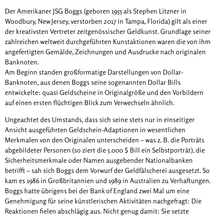
Der Amerikaner JSG Boggs (geboren 1955 als Stephen Litzner in
Woodbury, New Jersey, verstorben 2017 in Tampa, Florida) gilt als einer
der kreativsten Vertreter zeitgenössischer Geldkunst. Grundlage seiner
zahlreichen weltweit durchgeführten Kunstaktionen waren die von ihm
angefertigten Gemälde, Zeichnungen und Ausdrucke nach originalen
Banknoten.
Am Beginn standen großformatige Darstellungen von Dollar-
Banknoten, aus denen Boggs seine sogenannten Dollar Bills
entwickelte: quasi Geldscheine in Originalgröße und den Vorbildern
auf einen ersten flüchtigen Blick zum Verwechseln ähnlich.
Ungeachtet des Umstands, dass sich seine stets nur in einseitiger
Ansicht ausgeführten Geldschein-Adaptionen in wesentlichen
Merkmalen von den Originalen unterscheiden – was z. B. die Porträts
abgebildeter Personen (so ziert die 5.000 $ Bill ein Selbstporträt), die
Sicherheitsmerkmale oder Namen ausgebender Nationalbanken
betrifft – sah sich Boggs dem Vorwurf der Geldfälscherei ausgesetzt. So
kam es 1986 in Großbritannien und 1989 in Australien zu Verhaftungen.
Boggs hatte übrigens bei der Bank of England zwei Mal um eine
Genehmigung für seine künstlerischen Aktivitäten nachgefragt: Die
Reaktionen fielen abschlägig aus. Nicht genug damit: Sie setzte