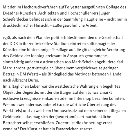
Mit der im Hochdruckverfahren auf Polyester ausgeführten Collage des
Dresdner Künstlers, Architekten und Hochschullehrers Jürgen
Schieferdecker befindet sich in der Sammlung Haupt eine – nicht nur in
drucktechnischer Hinsicht – außergewöhnliche Arbeit.
1978, als nach dem Plan der politisch Bestimmenden die Gesellschaft
der DDR in ihr ›entwickeltes‹ Stadium eintreten sollte, wagte der
Künstler eine hintersinnige Persiflage auf die götzengleiche Verehrung
des Geldes: der ideologierelevant in Anspruch genommene,
sinnträchtig auf dem ostdeutschen 100-Mark-Schein abgebildete Karl
Marx ›thront‹ gottvatergleich über einem vergleichsweise geringen
Betrag in DM (West) – als Bindeglied das Motiv der betenden Hände
nach Albrecht Dürer.
Im alltäglichen Leben war die westdeutsche Währung ein begehrtes
Objekt der Begierde, mit der die Bürger auf dem Schwarzmarkt
exklusive Erzeugnisse einkaufen oder im Intershop bezahlen konnten.
Wer nun wen oder was anbetet (so die wörtliche Übersetzung des
Werktitels) und zu welchem Umtauschsatz auf dem seinerzeit illegalen
Geldmarkt – das mag sich der (heute) amüsiert-nachdenkliche
Betrachter selbst erschließen. Zudem: ist die ›Anbetung‹ ernst
gemeint? Der Künstler hat ein Fragezeichen gesetzt.