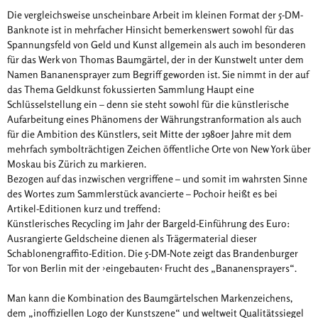
Die vergleichsweise unscheinbare Arbeit im kleinen Format der 5-DM-
Banknote ist in mehrfacher Hinsicht bemerkenswert sowohl für das
Spannungsfeld von Geld und Kunst allgemein als auch im besonderen
für das Werk von Thomas Baumgärtel, der in der Kunstwelt unter dem
Namen Bananensprayer zum Begriff geworden ist. Sie nimmt in der auf
das Thema Geldkunst fokussierten Sammlung Haupt eine
Schlüsselstellung ein – denn sie steht sowohl für die künstlerische
Aufarbeitung eines Phänomens der Währungstranformation als auch
für die Ambition des Künstlers, seit Mitte der 1980er Jahre mit dem
mehrfach symbolträchtigen Zeichen öffentliche Orte von New York über
Moskau bis Zürich zu markieren.
Bezogen auf das inzwischen vergriffene – und somit im wahrsten Sinne
des Wortes zum Sammlerstück avancierte – Pochoir heißt es bei
Artikel-Editionen kurz und treffend:
Künstlerisches Recycling im Jahr der Bargeld-Einführung des Euro:
Ausrangierte Geldscheine dienen als Trägermaterial dieser
Schablonengraffito-Edition. Die 5-DM-Note zeigt das Brandenburger
Tor von Berlin mit der ›eingebauten‹ Frucht des „Bananensprayers“.
Man kann die Kombination des Baumgärtelschen Markenzeichens,
dem „inoffiziellen Logo der Kunstszene“ und weltweit Qualitätssiegel