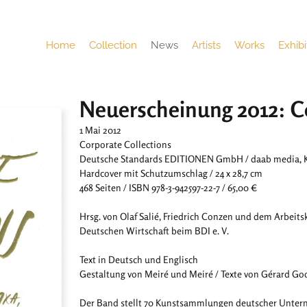
Home
Collection
News
Artists
Works
Exhibi
Neuerscheinung 2012: Co
1 Mai 2012
Corporate Collections
Deutsche Standards EDITIONEN GmbH / daab media, K
Hardcover mit Schutzumschlag / 24 x 28,7 cm
468 Seiten / ISBN 978-3-942597-22-7 / 65,00 €
Hrsg. von Olaf Salié, Friedrich Conzen und dem Arbeits
Deutschen Wirtschaft beim BDI e. V.
Text in Deutsch und Englisch
Gestaltung von Meiré und Meiré / Texte von Gérard G
Der Band stellt 70 Kunstsammlungen deutscher Untern