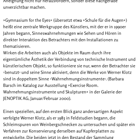
Aneignung nicht nur herausfordern, sonder diese nachgerade
unverzichtbar machen.
»Gymnasium for the Eyes« (übersetzt etwa »Schule für die Augen«)
heißt eine zentrale Werkgruppe des Künstlers, mit der er in 1990er
Jahren begann, Sinneswahrnehmungen wie Sehen und Hören in
direkter Interaktion des Betrachters mit den Installationen zu
thematisieren.
Wirken die Arbeiten auch als Objekte im Raum durch ihre
eigentümliche Ästhetik der Verbindung von technische Instrument und
künstlerischem Objekt, so funktioniere sie nur, wenn der Betrachter sie
›benutzt‹ und seine Sinne aktiviert, denn die Werke von Werner Klotz
sind in doppeltem Sinne ›Wahrnehmungsinstrumente‹. (Barbara
Barsch im Katalog zur Ausstellung »Exercise Room.
Wahrnehmungsinstrumente und Skulpturen« in der Galerie der
JENOPTIK AG, Januar/Februar 2000).
Einen speziellen, auf den ersten Blick ganz andersartigen Aspekt
verfolgte Werner Klotz, als er 1983 in Feldstudien begann, die
Schleimspuren von Weinbergschnecken zu untersuchen und später ein
Verfahren zur Konservierung derselben auf Kupferplatten zu
entwickelte. Die beiden jetzt in den Bestand der Sammlung