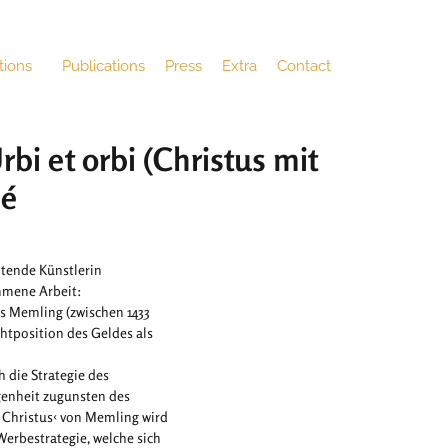
tions
Publications
Press
Extra
Contact
i et orbi (Christus mit
sé
itende Künstlerin
mmene Arbeit:
s Memling (zwischen 1433
htposition des Geldes als
 die Strategie des
genheit zugunsten des
 Christus‹ von Memling wird
Werbestrategie, welche sich