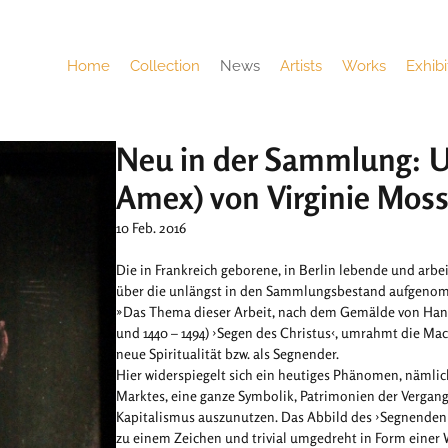
Home
Collection
News
Artists
Works
Exhibi
Neu in der Sammlung: Urb
Amex) von Virginie Mos
10 Feb. 2016
Die in Frankreich geborene, in Berlin lebende und arbe
über die unlängst in den Sammlungsbestand aufgeno
»Das Thema dieser Arbeit, nach dem Gemälde von Han
und 1440 – 1494) ›Segen des Christus‹, umrahmt die Mac
neue Spiritualität bzw. als Segnender.
Hier widerspiegelt sich ein heutiges Phänomen, nämlich
Marktes, eine ganze Symbolik, Patrimonien der Vergan
Kapitalismus auszunutzen. Das Abbild des ›Segnenden
zu einem Zeichen und trivial umgedreht in Form einer 