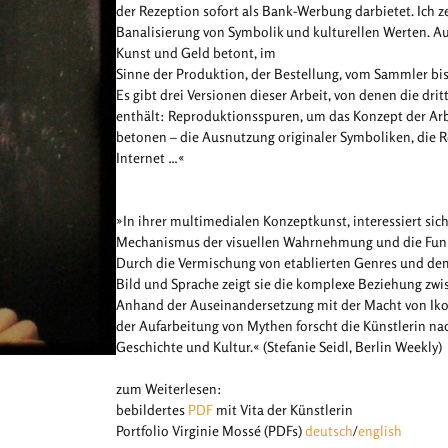
der Rezeption sofort als Bank-Werbung darbietet. Ich ze
Banalisierung von Symbolik und kulturellen Werten. A
Kunst und Geld betont, im
Sinne der Produktion, der Bestellung, vom Sammler bi
Es gibt drei Versionen dieser Arbeit, von denen die drit
enthält: Reproduktionsspuren, um das Konzept der Arbe
betonen – die Ausnutzung originaler Symboliken, die R
Internet …«
»In ihrer multimedialen Konzeptkunst, interessiert sic
Mechanismus der visuellen Wahrnehmung und die Funk
Durch die Vermischung von etablierten Genres und de
Bild und Sprache zeigt sie die komplexe Beziehung zwis
Anhand der Auseinandersetzung mit der Macht von Iko
der Aufarbeitung von Mythen forscht die Künstlerin
Geschichte und Kultur.« (Stefanie Seidl, Berlin Weekly)
zum Weiterlesen:
bebildertes
PDF
mit Vita der Künstlerin
Portfolio Virginie Mossé (PDFs)
deutsch
/
english