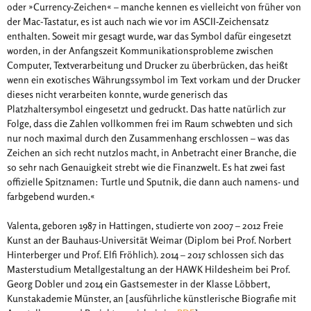
oder »Currency-Zeichen« – manche kennen es vielleicht von früher von
der Mac-Tastatur, es ist auch nach wie vor im ASCII-Zeichensatz
enthalten. Soweit mir gesagt wurde, war das Symbol dafür eingesetzt
worden, in der Anfangszeit Kommunikationsprobleme zwischen
Computer, Textverarbeitung und Drucker zu überbrücken, das heißt
wenn ein exotisches Währungssymbol im Text vorkam und der Drucker
dieses nicht verarbeiten konnte, wurde generisch das
Platzhaltersymbol eingesetzt und gedruckt. Das hatte natürlich zur
Folge, dass die Zahlen vollkommen frei im Raum schwebten und sich
nur noch maximal durch den Zusammenhang erschlossen – was das
Zeichen an sich recht nutzlos macht, in Anbetracht einer Branche, die
so sehr nach Genauigkeit strebt wie die Finanzwelt. Es hat zwei fast
offizielle Spitznamen: Turtle und Sputnik, die dann auch namens- und
farbgebend wurden.«
Valenta, geboren 1987 in Hattingen, studierte von 2007 – 2012 Freie
Kunst an der Bauhaus-Universität Weimar (Diplom bei Prof. Norbert
Hinterberger und Prof. Elfi Fröhlich). 2014 – 2017 schlossen sich das
Masterstudium Metallgestaltung an der HAWK Hildesheim bei Prof.
Georg Dobler und 2014 ein Gastsemester in der Klasse Löbbert,
Kunstakademie Münster, an [ausführliche künstlerische Biografie mit