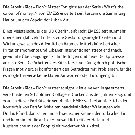
Die Arbeit »Riot – Don’t Matter Tonight« aus der Serie »What’s the
colour of money!?« von EMESS erweitert seit kurzem die Sammlung
Haupt um den Aspekt der Urban Art.
Einst Meisterschüler der UDK Berlin, erforscht EMESS seit nunmehr
über einem Jahrzehnt intensiv die Gestaltungsmöglichkeiten und
Wirkungsweisen des öffentlichen Raumes. Mittels künstlerischer
Irritationsmomente und urbaner Interventionen strebt er danach,
gewohnte Überzeugungen zu hinterfragen und neue Denkprozesse
anzustoßen. Die Arbeiten des Künstlers sind häufig durch politische
Fragen motiviert, er konfrontiert den Betrachter mit Problemen, für die
es möglicherweise keine klaren Antworten oder Lösungen gibt.
Die Arbeit »Riot – Don’t matter tonight!« ist eine von insgesamt 72
verschiedenen Schablonen-Collagen-Drucken aus den Jahren 2009 und
2010. In dieser Porträtserie verarbeitet EMESS altbekannte Stiche der
Konterfeis von Persönlichkeiten handelsüblicher Währungen wie
Dollar, Pfund, dänischer und schwedischer Krone oder türkischer Lira
und kombiniert die antike Handwerklichkeit der Holz- und
Kupferstiche mit der Poppigkeit moderner Musiktitel.