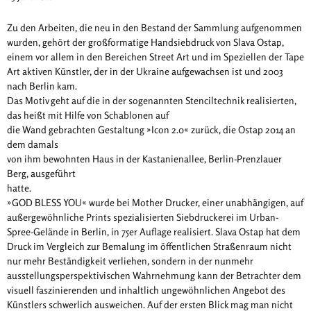
Zu den Arbeiten, die neu in den Bestand der Sammlung aufgenommen
wurden, gehört der großformatige Handsiebdruck von Slava Ostap,
einem vor allem in den Bereichen Street Art und im Speziellen der Tape
Art aktiven Künstler, der in der Ukraine aufgewachsen ist und 2003
nach Berlin kam.
Das Motiv geht auf die in der sogenannten Stenciltechnik realisierten,
das heißt mit Hilfe von Schablonen auf
die Wand gebrachten Gestaltung »Icon 2.0« zurück, die Ostap 2014 an
dem damals
von ihm bewohnten Haus in der Kastanienallee, Berlin-Prenzlauer
Berg, ausgeführt
hatte.
»GOD BLESS YOU« wurde bei Mother Drucker, einer unabhängigen, auf
außergewöhnliche Prints spezialisierten Siebdruckerei im Urban-
Spree-Gelände in Berlin, in 75er Auflage realisiert. Slava Ostap hat dem
Druck im Vergleich zur Bemalung im öffentlichen Straßenraum nicht
nur mehr Beständigkeit verliehen, sondern in der nunmehr
ausstellungsperspektivischen Wahrnehmung kann der Betrachter dem
visuell faszinierenden und inhaltlich ungewöhnlichen Angebot des
Künstlers schwerlich ausweichen. Auf der ersten Blick mag man nicht