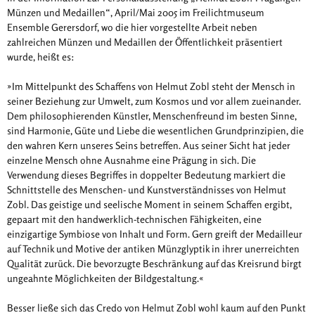
Münzen und Medaillen“, April/Mai 2005 im Freilichtmuseum
Ensemble Gerersdorf, wo die hier vorgestellte Arbeit neben
zahlreichen Münzen und Medaillen der Öffentlichkeit präsentiert
wurde, heißt es:
»Im Mittelpunkt des Schaffens von Helmut Zobl steht der Mensch in
seiner Beziehung zur Umwelt, zum Kosmos und vor allem zueinander.
Dem philosophierenden Künstler, Menschenfreund im besten Sinne,
sind Harmonie, Güte und Liebe die wesentlichen Grundprinzipien, die
den wahren Kern unseres Seins betreffen. Aus seiner Sicht hat jeder
einzelne Mensch ohne Ausnahme eine Prägung in sich. Die
Verwendung dieses Begriffes in doppelter Bedeutung markiert die
Schnittstelle des Menschen- und Kunstverständnisses von Helmut
Zobl. Das geistige und seelische Moment in seinem Schaffen ergibt,
gepaart mit den handwerklich-technischen Fähigkeiten, eine
einzigartige Symbiose von Inhalt und Form. Gern greift der Medailleur
auf Technik und Motive der antiken Münzglyptik in ihrer unerreichten
Qualität zurück. Die bevorzugte Beschränkung auf das Kreisrund birgt
ungeahnte Möglichkeiten der Bildgestaltung.«
Besser ließe sich das Credo von Helmut Zobl wohl kaum auf den Punkt