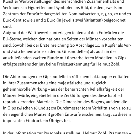
Künstler Wertvorstellungen des menschlichen Zusammenhalts und
Vertrauens in Figuretten und Symbolen ins Bild, die den jeweils im
Zentrum der Entwürfe dargestellten Nominalwerten 1, 2, 5, 10, 20 und 50
Euro-Cent sowie 1 und 2 Euro (in jeweils zwei Varianten) beigeordnet
sind.
Aufgrund der Wettbewerbsunterlagen fehlen auf den Entwürfen die
EU-Sterne, welchen den nationalen Seiten der Münzen vorbehalten
sind. Sowohl bei der Ersteinreichung (10 Abschläge 1:1 in Kupfer als Vor-
und Zwischenentwürfe zu den 10 Gipsmodellen) als auch in der
anschließenden zweiten Runde mit überarbeiteten Modellen in Gips
erfolgte seitens der Jury keine Preiszuerkennung für Helmut Zobl.
Die Abformungen der Gipsmodelle in rötlichem Loktapapier entfalten
in ihrer Zusammenschau eine majestätische und zugleich
geheimnisvolle Wirkung – aus der beherrschten Reliefhaftigkeit der
Münzentwürfe, eingebettet in die Zerklüftungen des diese haptisch
reproduzierenden Materials. Die Dimension des Bogens, auf dem die
in Gips zwischen 16 und 25 cm Durchmesser (dem Verhältnis von 1:10 zu
den eigentlichen Münzen) großen Entwürfe erscheinen, trägt zu diesem
imposanten Eindruck ein Übriges bei.
In der Information zur Personalausstellung „Helmut Zobl: Prägungen –