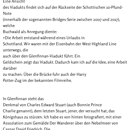
Eine Ansicht
des Viadukts findet sich auf der Rückseite der Schottischen 10-Pfund-
Note
(innerhalb der sogenannten Bridges-Serie zwischen 2007 und 2017),
welche
Buchwald als Anregung diente:
»Die Arbeit entstand während eines Urlaubs in
Schottland. Wir waren mit der Eisenbahn der West Highland Line
unterwegs, die
auch über den
Glenfinnan-Viadukt
führt. Ein
Geldschein zeigt das Viadukt. Dadurch kam ich auf die Idee, eine Arbeit
darüber
zu machen. Über die Brücke fuhr auch der Harry
Potter-Zug im der bekannten Filmreihe.
In
Glenfinnan
steht das
Denkmal von
Charles Edward Stuart (auch Bonnie Prince
Charlie
genannt), dem letzten Stuart, jener, der versucht hat, das
Königshaus zu stürzen. Ich habe es von hinten fotografiert, mit einer
Assoziation zum Gemälde
Der Wanderer über den Nebelmeer
von
Caspar David Friedrich. Die