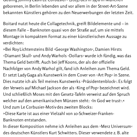
geborenen, in Berlin lebenden und vor allem in der Street-Art-Szene
bekannten Künstlers gehören zu den Neuerwerbungen der letzten Zeit.
Boitard nutzt heute die Collagetechnik, greift Bildelemente und – in
diesem Falle – Banknoten quasi von der Straße auf, um sie mittels
Montage in kompaktem Format zu einer künstlerischen Aussage zu
verdichten:
»Bei Roy Lichtensteins Bild ›George Washington‹, Damien Hirsts
›Diamant Skull‹ und Andy Warhols ›Dollars‹ wurde ich fündig, was das
Thema Geld betrifft. Auch bei Jeff Koons, der als der offizielle
Nachfolger von Andy Warhol gilt, fand ich Anleihen zum Thema Geld.
Er setzt Lady Gaga als Kunstwerk in dem Cover von ›Art Pop‹ in Szene.
Dies nutzte ich als Teil meines Kunstwerks ›Präsidentenblock‹. Es folgt
der Verweis auf Michael Jackson der als ›King of Pop‹ bezeichnet wird.
Und schließlich Moses mit den Gesetz-Tafeln verweist auf den Spruch
welcher auf den amerikanischen Münzen steht: ›In God we trust‹.«
Und zum Le Corbusier-Motiv des zweiten Blocks:
»Diese Karte ist aus einer Vielzahl von 10-Schweizer-Franken-
Banknoten entstanden.
In dieser Komposition nehme ich Anleihen aus dem ›Merz Universum‹
des deutschen Künstlers Kurt Schwitters. Dieser verwendete z. B. alte