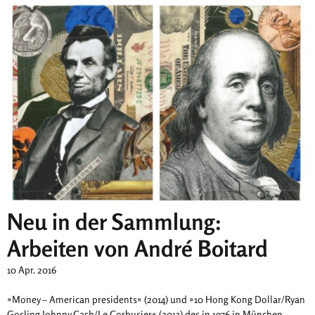
Neu in der Sammlung:
Arbeiten von André Boitard
10 Apr. 2016
»Money – American presidents« (2014) und »10 Hong Kong Dollar/Ryan
Gosling Johnny Cash/Le Corbusier« (2013) des in 1976 in München