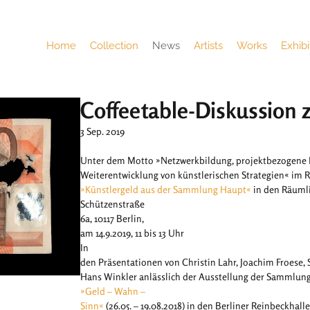
Home
Collection
News
Artists
Works
Exhibi
Coffeetable-Diskussion 
3 Sep. 2019
Unter dem Motto »Netzwerkbildung, projektbezogene
Weiterentwicklung von künstlerischen Strategien« im 
»Künstlergeld aus der Sammlung Haupt«
in den Räuml
Schützenstraße
6a, 10117 Berlin,
am 14.9.2019, 11 bis 13 Uhr
In
den Präsentationen von Christin Lahr, Joachim Froese,
Hans Winkler anlässlich der Ausstellung der Sammlun
»Geld – Wahn –
Sinn«
(26.05. – 19.08.2018) in den Berliner Reinbeckhall