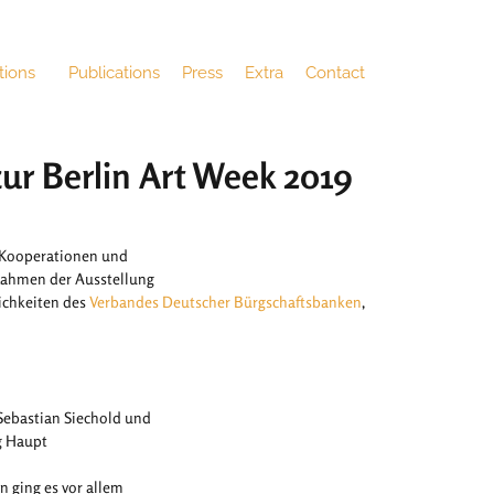
tions
Publications
Press
Extra
Contact
zur Berlin Art Week 2019
 Kooperationen und
Rahmen der Ausstellung
ichkeiten des
Verbandes Deutscher Bürgschaftsbanken
,
 Sebastian Siechold und
g Haupt
en ging es vor allem