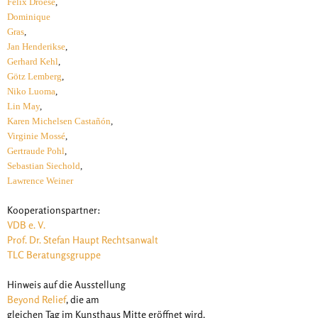
Felix Droese
,
Dominique
Gras
,
Jan Henderikse
,
Gerhard Kehl
,
Götz Lemberg
,
Niko Luoma
,
Lin May
,
Karen Michelsen Castañón
,
Virginie Mossé
,
Gertraude Pohl
,
Sebastian Siechold
,
Lawrence Weiner
Kooperationspartner:
VDB e. V.
Prof. Dr. Stefan Haupt Rechtsanwalt
TLC Beratungsgruppe
Hinweis auf die Ausstellung
Beyond Relief
, die am
gleichen Tag im Kunsthaus Mitte eröffnet wird.