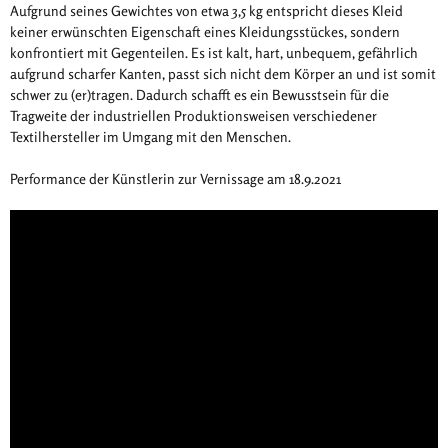
Aufgrund seines Gewichtes von etwa 3,5 kg entspricht dieses Kleid
keiner erwünschten Eigenschaft eines Kleidungsstückes, sondern
konfrontiert mit Gegenteilen. Es ist kalt, hart, unbequem, gefährlich
aufgrund scharfer Kanten, passt sich nicht dem Körper an und ist somit
schwer zu (er)tragen. Dadurch schafft es ein Bewusstsein für die
Tragweite der industriellen Produktionsweisen verschiedener
Textilhersteller im Umgang mit den Menschen.
Performance der Künstlerin zur Vernissage am 18.9.2021