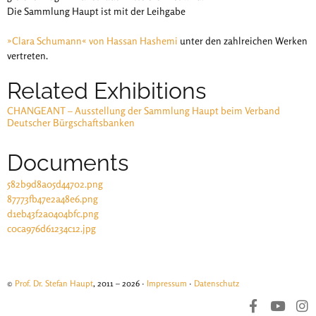
Die Sammlung Haupt ist mit der Leihgabe
»Clara Schumann« von Hassan Hashemi
unter den zahlreichen Werken
vertreten.
Related Exhibitions
CHANGEANT – Ausstellung der Sammlung Haupt beim Verband
Deutscher Bürgschaftsbanken
Documents
582b9d8a05d44702.png
87773fb47e2a48e6.png
d1eb43f2a0404bfc.png
c0ca976d61234c12.jpg
©
Prof. Dr. Stefan Haupt
, 2011 – 2026 ·
Impressum
·
Datenschutz