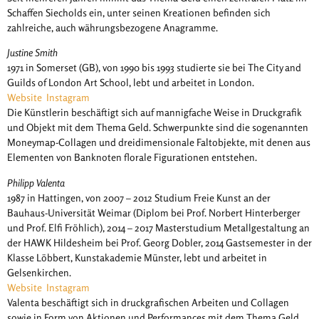
Schaffen Siecholds ein, unter seinen Kreationen befinden sich
zahlreiche, auch währungsbezogene Anagramme.
Justine Smith
1971 in Somerset (GB), von 1990 bis 1993 studierte sie bei The City and
Guilds of London Art School, lebt und arbeitet in London.
Website
Instagram
Die Künstlerin beschäftigt sich auf mannigfache Weise in Druckgrafik
und Objekt mit dem Thema Geld. Schwerpunkte sind die sogenannten
Moneymap-Collagen und dreidimensionale Faltobjekte, mit denen aus
Elementen von Banknoten florale Figurationen entstehen.
Philipp Valenta
1987 in Hattingen, von 2007 – 2012 Studium Freie Kunst an der
Bauhaus-Universität Weimar (Diplom bei Prof. Norbert Hinterberger
und Prof. Elfi Fröhlich), 2014 – 2017 Masterstudium Metallgestaltung an
der HAWK Hildesheim bei Prof. Georg Dobler, 2014 Gastsemester in der
Klasse Löbbert, Kunstakademie Münster, lebt und arbeitet in
Gelsenkirchen.
Website
Instagram
Valenta beschäftigt sich in druckgrafischen Arbeiten und Collagen
sowie in Form von Aktionen und Performances mit dem Thema Geld.