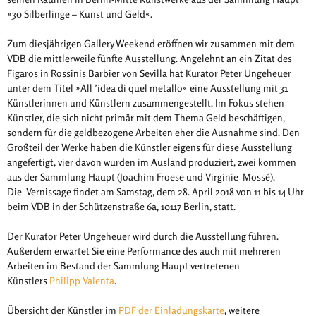
»30 Silberlinge – Kunst und Geld«.
Zum diesjährigen Gallery Weekend eröffnen wir zusammen mit dem
VDB die mittlerweile fünfte Ausstellung. Angelehnt an ein Zitat des
Figaros in Rossinis Barbier von Sevilla hat Kurator Peter Ungeheuer
unter dem Titel »All ’idea di quel metallo« eine Ausstellung mit 31
Künstlerinnen und Künstlern zusammengestellt. Im Fokus stehen
Künstler, die sich nicht primär mit dem Thema Geld beschäftigen,
sondern für die geldbezogene Arbeiten eher die Ausnahme sind. Den
Großteil der Werke haben die Künstler eigens für diese Ausstellung
angefertigt, vier davon wurden im Ausland produziert, zwei kommen
aus der Sammlung Haupt (Joachim Froese und Virginie Mossé).
Die Vernissage findet am Samstag, dem 28. April 2018 von 11 bis 14 Uhr
beim VDB in der Schützenstraße 6a, 10117 Berlin, statt.
Der Kurator Peter Ungeheuer wird durch die Ausstellung führen.
Außerdem erwartet Sie eine Performance des auch mit mehreren
Arbeiten im Bestand der Sammlung Haupt vertretenen
Künstlers
Philipp Valenta
.
Übersicht der Künstler im
PDF der Einladungskarte
, weitere